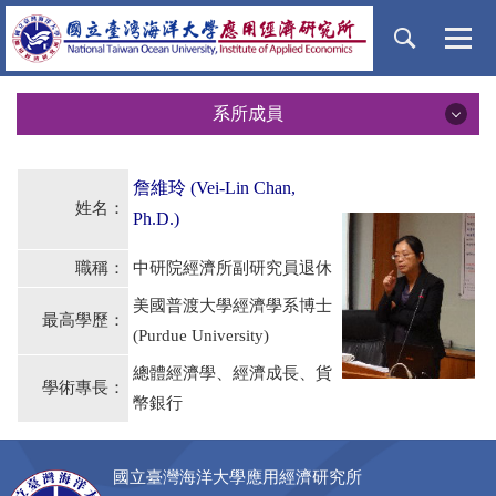
跳
到
主
要
內
系所成員
容
系所成員
區
詹維玲
(Vei-Lin Chan,
姓名：
所長
Ph.D.)
名譽教授
職稱：
中研院經濟所副研究員退休
美國普渡大學經濟學系博士
專任教師
最高學歷：
(Purdue University)
兼任教師
總體經濟學、經濟成長、貨
學術專長：
幣銀行
行政人員
國立臺灣海洋大學應用經濟研究所