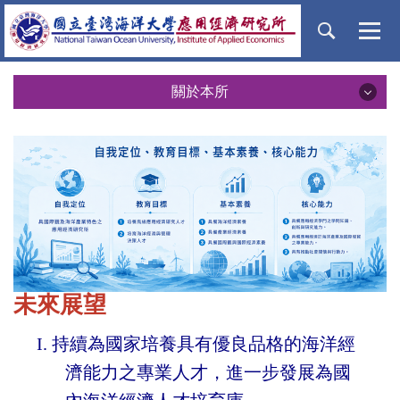
跳
到
主
要
內
關於本所
容
關於本所
區
簡介
本所願景
教育特色
地理位置
未來展望
I.
持續為國家培養具有優良品格的海洋經
濟能力之專業人才，進一步發展為國