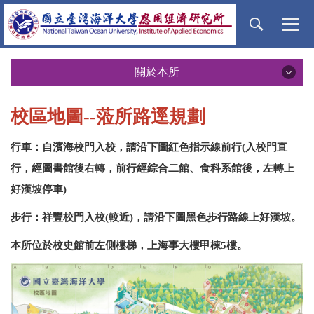
跳
到
主
要
內
關於本所
容
關於本所
區
校區地圖--蒞所路逕規劃
簡介
行車：自濱海校門入校，請沿下圖紅色指示線前行(入校門直
本所願景
行，經圖書館後右轉，前行經綜合二館、食科系館後，左轉上
好漢坡停車)
教育特色
步行：祥豐校門入校(較近)，請沿下圖黑色步行路線上好漢坡。
地理位置
本所位於校史館前左側樓梯，上海事大樓甲棟5樓。