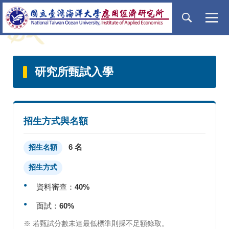
跳
到
主
要
內
容
研究所甄試入學
區
招生方式與名額
6 名
招生名額
招生方式
資料審查：
40%
面試：
60%
※ 若甄試分數未達最低標準則採不足額錄取。