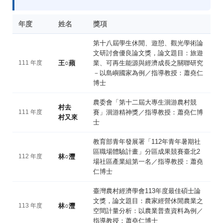
年度
姓名
獎項
第十八屆學生休閒、遊憩、觀光學術論
文研討會優良論文獎，論文題目：旅遊
111 年度
王○蘋
業、可再生能源與經濟成長之關聯研究
－以島嶼國家為例／指導教授：蕭堯仁
博士
農委會「第十二屆大專生洄游農村競
村去
111 年度
賽」洄游精神獎／指導教授：蕭堯仁博
村又來
士
教育部青年發展署「112年青年暑期社
區職場體驗計畫」分區成果競賽臺北2
112 年度
林○灃
場社區產業組第一名／指導教授：蕭堯
仁博士
臺灣農村經濟學會113年度最佳碩士論
文獎，論文題目：農家經營休閒農業之
113 年度
林○灃
空間計量分析：以農業普查資料為例／
指導教授：蕭堯仁博士