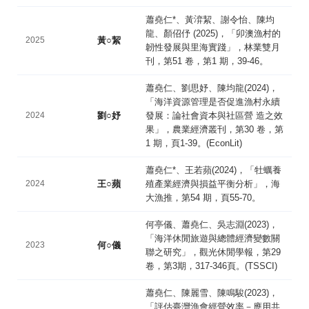
蕭堯仁*、黃㴒絜、謝令怡、陳均
龍、顏佋伃 (2025)，「卯澳漁村的
2025
黃○絜
韌性發展與里海實踐」，林業雙月
刊，第51 卷，第1 期，39-46。
蕭堯仁、劉思妤、陳均龍(2024)，
「海洋資源管理是否促進漁村永續
2024
劉○妤
發展：論社會資本與社區營 造之效
果」，農業經濟叢刊，第30 卷，第
1 期，頁1-39。(EconLit)
蕭堯仁*、王若蘋(2024)，「牡蠣養
2024
王○蘋
殖產業經濟與損益平衡分析」，海
大漁推，第54 期，頁55-70。
何亭儀、蕭堯仁、吳志淵(2023)，
「海洋休閒旅遊與總體經濟變數關
2023
何○儀
聯之研究」，觀光休閒學報，第29
卷，第3期，317-346頁。(TSSCI)
蕭堯仁、陳麗雪、陳鳴駿(2023)，
「評估臺灣漁會經營效率－應用共