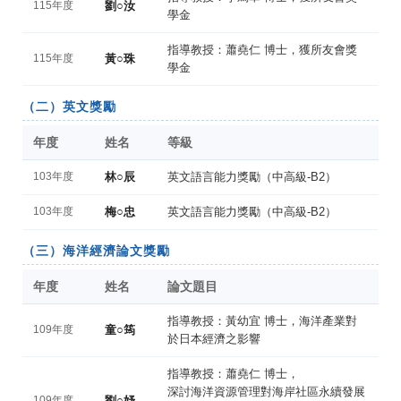
115年度
劉○汝
學金
指導教授：蕭堯仁 博士，獲所友會獎
115年度
黃○珠
學金
（二）英文獎勵
年度
姓名
等級
103年度
林○辰
英文語言能力獎勵（中高級-B2）
103年度
梅○忠
英文語言能力獎勵（中高級-B2）
（三）海洋經濟論文獎勵
年度
姓名
論文題目
指導教授：黃幼宜 博士，海洋產業對
109年度
童○筠
於日本經濟之影響
指導教授：蕭堯仁 博士，
深討海洋資源管理對海岸社區永續發展
109年度
劉○妤