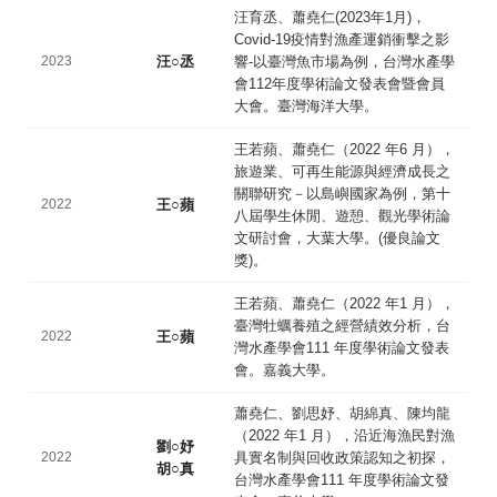
汪育丞、蕭堯仁(2023年1月)，
Covid-19疫情對漁產運銷衝擊之影
2023
汪○丞
響-以臺灣魚市場為例，台灣水產學
會112年度學術論文發表會暨會員
大會。臺灣海洋大學。
王若蘋、蕭堯仁（2022 年6 月），
旅遊業、可再生能源與經濟成長之
關聯研究－以島嶼國家為例，第十
2022
王○蘋
八屆學生休閒、遊憩、觀光學術論
文研討會，大葉大學。(優良論文
獎)。
王若蘋、蕭堯仁（2022 年1 月），
臺灣牡蠣養殖之經營績效分析，台
2022
王○蘋
灣水產學會111 年度學術論文發表
會。嘉義大學。
蕭堯仁、劉思妤、胡綿真、陳均龍
（2022 年1 月），沿近海漁民對漁
劉○妤
2022
具實名制與回收政策認知之初探，
胡○真
台灣水產學會111 年度學術論文發