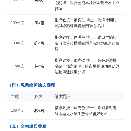
之關聯—以社會資本及社區營造為中介
變項
指導教授：蕭堯仁 博士，海洋休閒旅
109年度
何○儀
遊與總體經濟變數關聯之探討
指導教授：詹滿色 博士，從日本鮪魚
109年度
許○寓
進口需求結構看臺灣高端鮪魚產業的發
展
指導教授：蕭堯仁 博士，藍色經濟於
115年度
林○浩
金融市場之定位：跨市場長短期連結與
波動傳遞效果分析
（四）漁業經濟論文獎勵
年度
姓名
論文題目
指導教授：詹滿色 博士，消費者對海
106年度
林○君
鮮產品之永續生態標章偏好分析
（五）金融證照獎勵