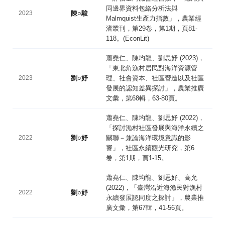
同邊界資料包絡分析法與
2023
陳○駿
Malmquist生產力指數」，農業經
濟叢刊，第29卷，第1期，頁81-
118。(EconLit)
蕭堯仁、陳均龍、劉思妤 (2023)，
「東北角漁村居民對海洋資源管
2023
劉○妤
理、社會資本、社區營造以及社區
發展的認知差異探討」，農業推廣
文彙，第68輯，63-80頁。
蕭堯仁、陳均龍、劉思妤 (2022)，
「探討漁村社區發展與海洋永續之
2022
劉○妤
關聯－兼論海洋環境意識的影
響」，社區永續觀光研究，第6
卷，第1期，頁1-15。
蕭堯仁、陳均龍、劉思妤、高允
(2022)，「臺灣沿近海漁民對漁村
2022
劉○妤
永續發展認同度之探討」，農業推
廣文彙，第67輯，41-56頁。