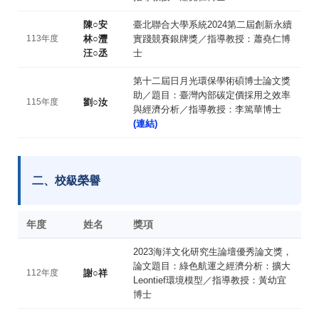
陳○安
臺北聯合大學系統2024第二屆創新永續
113年度
林○灃
實踐競賽銀牌獎／指導教授：蕭堯仁博
汪○丞
士
第十二屆日月光環保學術碩博士論文獎
助／題目：臺灣內部碳定價採用之效率
115年度
劉○汝
與經濟分析／指導教授：李篤華博士
(連結)
二、校級榮譽
年度
姓名
獎項
2023海洋文化研究生論壇優秀論文獎，
論文題目：綠色航運之經濟分析：擴大
112年度
謝○祥
Leontief環境模型／指導教授：黃幼宜
博士