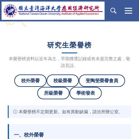
跳
到
主
要
內
容
研究生榮譽榜
區
本榮譽榜資料以近年為主，早期獲獎記錄或有未盡完整之處，敬
請見諒。
校外榮譽
校級榮譽
斐陶斐榮譽會員
所級榮譽
學術發表
ⓘ 本榮譽榜不定期更新。如有異動缺漏，請洽所辦公室。
一、校外榮譽