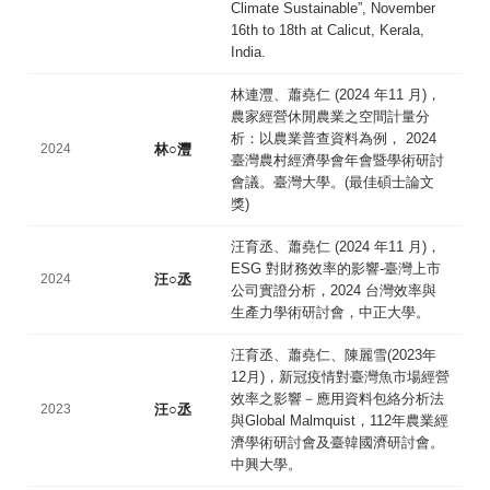
Climate Sustainable”, November
16th to 18th at Calicut, Kerala,
India.
林連灃、蕭堯仁 (2024 年11 月)，
農家經營休閒農業之空間計量分
析：以農業普查資料為例， 2024
2024
林○灃
臺灣農村經濟學會年會暨學術研討
會議。臺灣大學。(最佳碩士論文
獎)
汪育丞、蕭堯仁 (2024 年11 月)，
ESG 對財務效率的影響-臺灣上市
2024
汪○丞
公司實證分析，2024 台灣效率與
生產力學術研討會，中正大學。
汪育丞、蕭堯仁、陳麗雪(2023年
12月)，新冠疫情對臺灣魚市場經營
效率之影響－應用資料包絡分析法
2023
汪○丞
與Global Malmquist，112年農業經
濟學術研討會及臺韓國濟研討會。
中興大學。