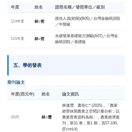
年度
姓名
證照名稱／發照單位／級別
授信人員(初階)(B05)／台灣金融研訓院
114年度
林○哲
／中階級
永續發展基礎能力測驗(A07)／台灣金
115年度
林○哲
融研訓院／基礎級
五、學術發表
期刊論文
年度(西元年)
姓名
論文資訊
林連灃、蕭堯仁* (2025)，「農家
經營休閒農業之空間計量分析：以
2025
林○灃
農業普查資料為例」，農業經濟叢
刊，第31 卷，第1 期，頁57-100。
(EconLit)