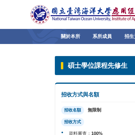
跳
到
主
要
內
關於本所
系所成員
招生
容
區
碩士學位課程先修生
招收方式與名額
無限制
招收名額
招收方式
資料審查：
100%