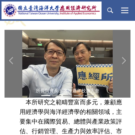
跳
到
主
要
內
容
區
‹
›
所長與會長出席71週年校慶大會
本所研究之範疇豐富而多元，兼顧應
用經濟學與海洋經濟學的相關領域，主
要集中在國際貿易、
總體與產業政策評
估、行銷管理、生產力與效率評估、市