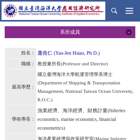
跳
到
主
要
內
系所成員
容
系所成員
區
姓名：
蕭堯仁
(Yao-Jen Hsiao, Ph D.)
所長
職稱：
教授兼所長(Professor and Director)
名譽教授
國立臺灣海洋大學航運管理學系博士
(Department of Shipping & Transportation
最高學歷：
專任教師
Management, National Taiwan Ocean University,
R.O.C.)
兼任教師
漁業經濟、海洋經濟、財務計量(fisheries
行政人員
學術專長：
economics, marine economics, financial
econometrics)
海洋產業經濟與政策研究室(Marine Industry