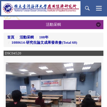
跳
到
主
要
活動采輯
內
容
活動采輯
區
首頁
活動采輯
108年
1080614-研究生論文成果發表會(Total 60)
115年
DSC04520
D
114年
113年
112年
111年
‹
›
110年