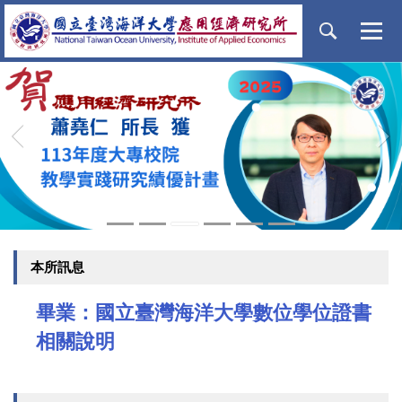
跳
到
主
要
內
容
區
‹
›
本所訊息
畢業：國立臺灣海洋大學數位學位證書
相關說明