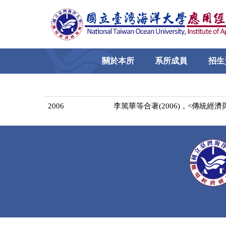
跳
到
主
要
內
關於本所
系所成員
招生
容
區
2006
李篤華等合著(2006)，<傳統