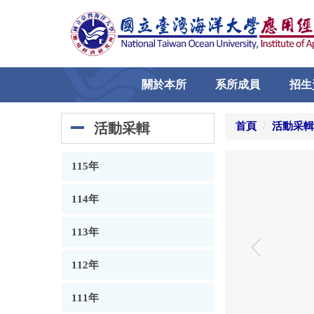
跳
到
主
要
內
關於本所
系所成員
招生
容
區
活動采輯
首頁
活動采輯
115年
114年
113年
‹
112年
111年