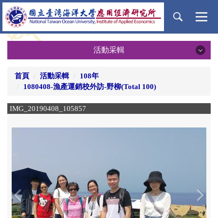
跳
到
主
要
活動采輯
內
容
活動采輯
區
首頁
活動采輯
108年
1080408-漁產運銷校外訪-野柳(Total 100)
115年
IMG_20190408_105857
I
114年
113年
112年
111年
‹
›
110年